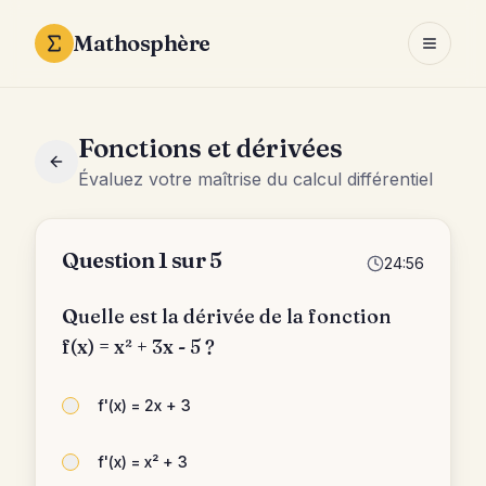
Mathosphère
Ouvrir 
Fonctions et dérivées
Évaluez votre maîtrise du calcul différentiel
Question
1
sur
5
24:56
Quelle est la dérivée de la fonction
f(x) = x² + 3x - 5 ?
f'(x) = 2x + 3
f'(x) = x² + 3