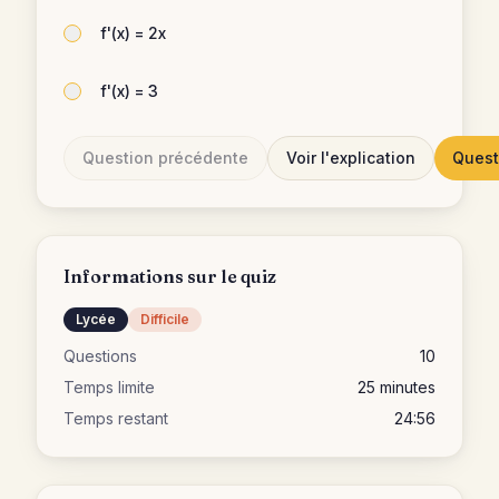
f'(x) = 2x
f'(x) = 3
Question précédente
Voir l'explication
Quest
Informations sur le quiz
Lycée
Difficile
Questions
10
Temps limite
25
minutes
Temps restant
24:56