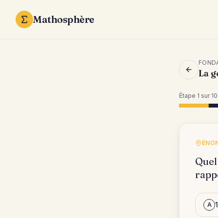
Mathosphère
FONDA
La g
Étape
1
sur
10
ÉNON
Quel 
rapp
A