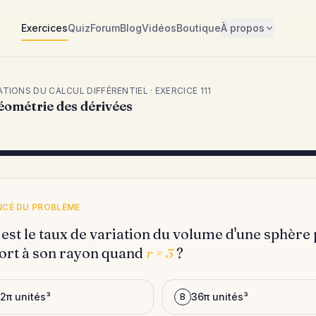
Exercices
Quiz
Forum
Blog
Vidéos
Boutique
À propos
TIONS DU CALCUL DIFFÉRENTIEL · EXERCICE
111
éométrie des dérivées
CÉ DU PROBLÈME
est le taux de variation du volume d'une sphère
ort à son rayon quand
r = 3
?
12π unités³
36π unités³
B