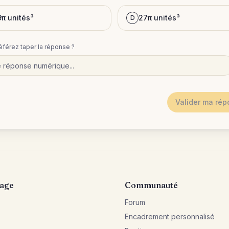
9π unités³
27π unités³
D
éférez taper la réponse ?
Valider ma ré
sage
Communauté
Forum
Encadrement personnalisé