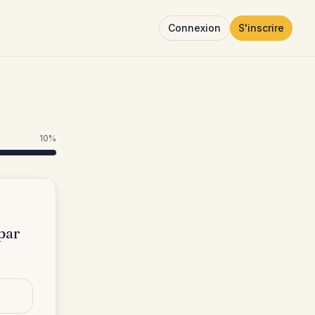
Connexion
S'inscrire
10
%
 par